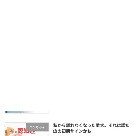
癌でも諦めない！癌を抑制する神経の秘
未分類
密とは【猫の緩和ケア】
2026年7月27日
癌でも諦めない！手術や薬以外で、愛犬
未分類
の飼い主ができること
2026年7月27日
私から離れなくなった愛猫。それは認知
ネコちゃん
症の初期サインかも
2026年7月23日
私から離れなくなった愛犬。それは認知
ワンちゃん
症の初期サインかも