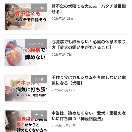
腎不全の犬猫でも大丈夫！ハタチは目指
未分類
せる！
2026年2月28日
心臓病でも諦めない！心臓の休息の取り
ワンちゃん
方【愛犬の飼い主ができること】
2026年2月7日
手作り食はカルシウムを考慮しないと病
犬・猫
気になる【犬猫】
2025年12月19日
本当は、諦めたくない。愛犬・愛猫の老
犬・猫
いに打ち勝つ「神経回復法」
2025年12月12日