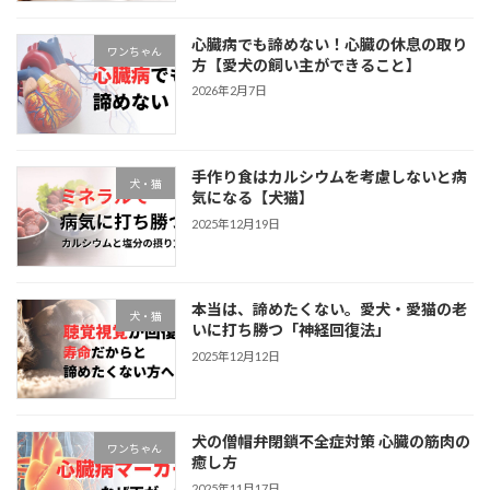
心臓病でも諦めない！心臓の休息の取り
ワンちゃん
方【愛犬の飼い主ができること】
2026年2月7日
手作り食はカルシウムを考慮しないと病
犬・猫
気になる【犬猫】
2025年12月19日
本当は、諦めたくない。愛犬・愛猫の老
犬・猫
いに打ち勝つ「神経回復法」
2025年12月12日
犬の僧帽弁閉鎖不全症対策 心臓の筋肉の
ワンちゃん
癒し方
2025年11月17日