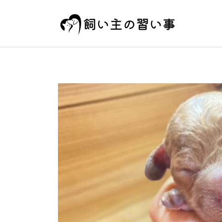
コ
ナ
ン
ビ
テ
ゲ
ン
ー
ツ
シ
へ
ョ
ス
ン
キ
に
ッ
移
プ
動