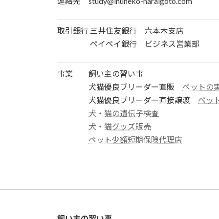
連絡先 study@inuneko-naraigoto.com
取引銀行 三井住友銀行 六本木支店
ペイペイ銀行 ビジネス営業部
事業 飼い主の習い事
犬猫優良ブリーダー直販
ペットの
犬猫優良ブリーダー直接譲渡
ペッ
犬・猫の遺伝子検査
犬・猫グッズ販売
ペット少額短期保険代理店
飼い主の習い事