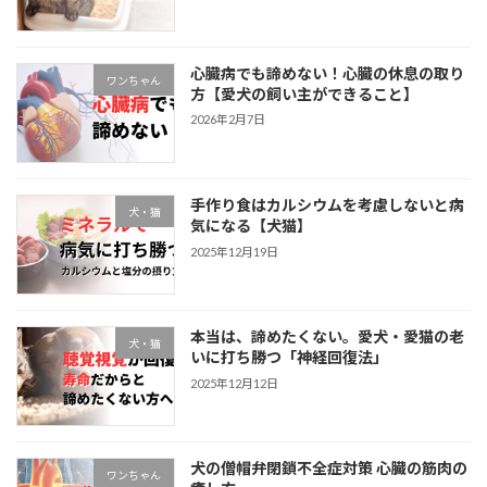
心臓病でも諦めない！心臓の休息の取り
ワンちゃん
方【愛犬の飼い主ができること】
2026年2月7日
手作り食はカルシウムを考慮しないと病
犬・猫
気になる【犬猫】
2025年12月19日
本当は、諦めたくない。愛犬・愛猫の老
犬・猫
いに打ち勝つ「神経回復法」
2025年12月12日
犬の僧帽弁閉鎖不全症対策 心臓の筋肉の
ワンちゃん