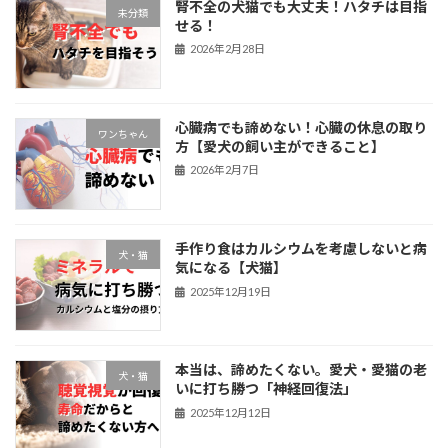
腎不全の犬猫でも大丈夫！ハタチは目指
未分類
せる！
2026年2月28日
心臓病でも諦めない！心臓の休息の取り
ワンちゃん
方【愛犬の飼い主ができること】
2026年2月7日
手作り食はカルシウムを考慮しないと病
犬・猫
気になる【犬猫】
2025年12月19日
本当は、諦めたくない。愛犬・愛猫の老
犬・猫
いに打ち勝つ「神経回復法」
2025年12月12日